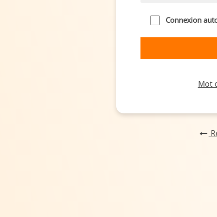
Connexion aut
Mot d
Re